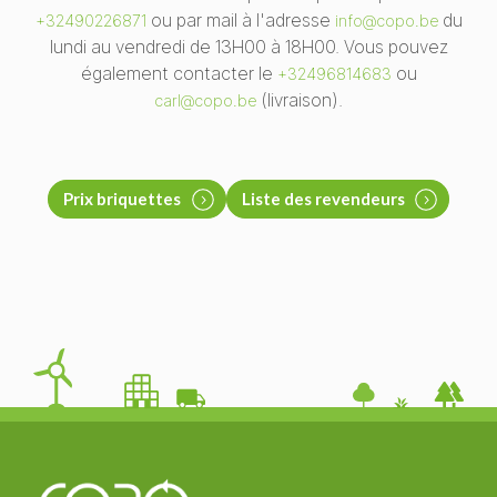
ou par mail à l'adresse
du
+32490226871
info@copo.be
lundi au vendredi de 13H00 à 18H00. Vous pouvez
également contacter le
ou
+32496814683
(livraison).
carl@copo.be
Prix briquettes
Liste des revendeurs