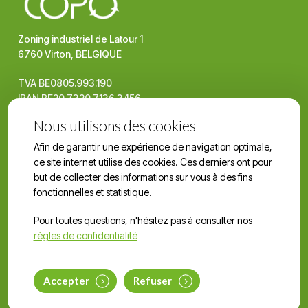
Zoning industriel de Latour 1
6760 Virton, BELGIQUE
TVA BE0805.993.190
IBAN BE20 7320 7136 3456
Produits & services
Nous utilisons des cookies
Prix briquettes
Afin de garantir une expérience de navigation optimale,
ce site internet utilise des cookies. Ces derniers ont pour
Liste des revendeurs
but de collecter des informations sur vous à des fins
Conditions générales
fonctionnelles et statistique.
Règlement général sur la protection des données
Pour toutes questions, n'hésitez pas à consulter nos
Contactez-nous
règles de confidentialité
+32490226871
info@copo.be
Accepter
Refuser
Réalisé par